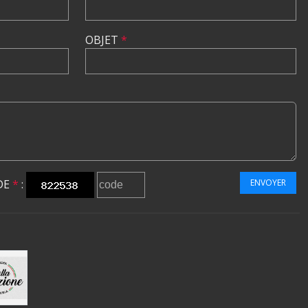
OBJET
*
DE
*
:
ENVOYER